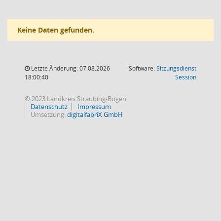
Keine Daten gefunden.
Letzte Änderung: 07.08.2026
Software:
Sitzungsdienst
(Wird in
18:00:40
Session
© 2023 Landkreis Straubing-Bogen
Datenschutz
Impressum
Umsetzung:
digitalfabriX GmbH