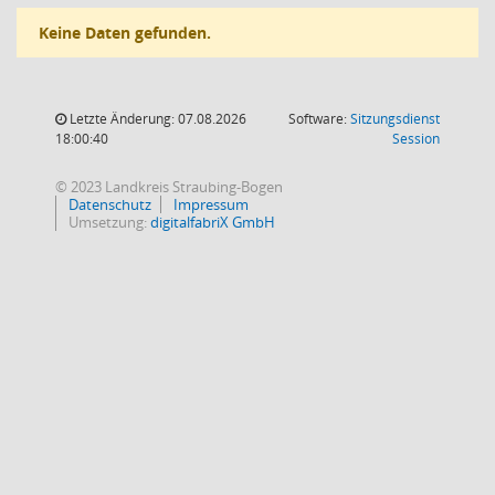
Keine Daten gefunden.
Letzte Änderung: 07.08.2026
Software:
Sitzungsdienst
(Wird in
18:00:40
Session
© 2023 Landkreis Straubing-Bogen
Datenschutz
Impressum
Umsetzung:
digitalfabriX GmbH