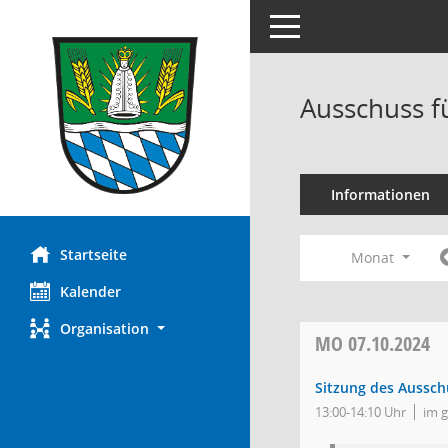
Toggle navigation
Ausschuss f
Informationen
Startseite
Monat
Kalender
Organisation
MO
07.10.2024
Sitzung des Aussch
13:00-14:10 Uhr
im 