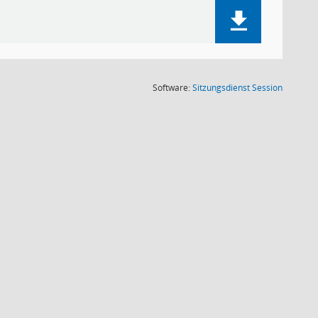
(Wird in
Software:
Sitzungsdienst
Session