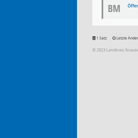
BM
Öffe
1 Satz
Letzte Änder
© 2023 Landkreis Strau