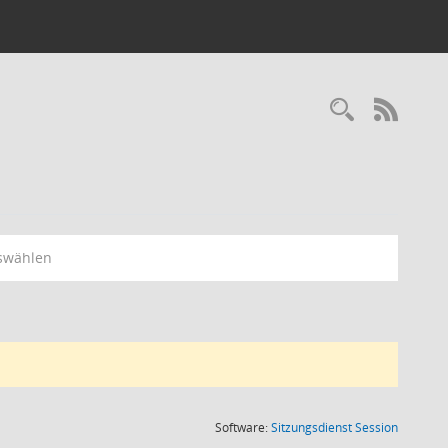
RSS-
swählen
(Wird in
Software:
Sitzungsdienst
Session