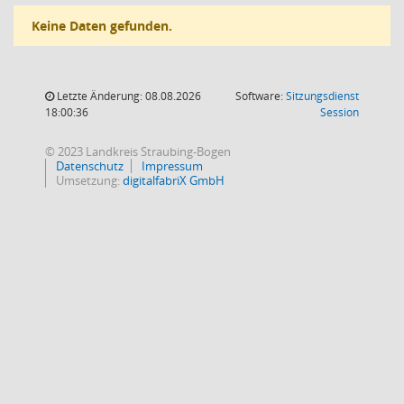
Keine Daten gefunden.
Letzte Änderung: 08.08.2026
Software:
Sitzungsdienst
(Wird in
18:00:36
Session
© 2023 Landkreis Straubing-Bogen
Datenschutz
Impressum
Umsetzung:
digitalfabriX GmbH