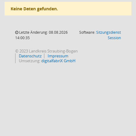
Keine Daten gefunden.
Letzte Änderung: 08.08.2026
Software:
Sitzungsdienst
(Wird in
14:00:35
Session
© 2023 Landkreis Straubing-Bogen
Datenschutz
Impressum
Umsetzung:
digitalfabriX GmbH