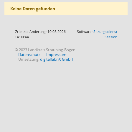
Keine Daten gefunden.
Letzte Änderung: 10.08.2026
Software:
Sitzungsdienst
(Wird in
14:00:44
Session
© 2023 Landkreis Straubing-Bogen
Datenschutz
Impressum
Umsetzung:
digitalfabriX GmbH