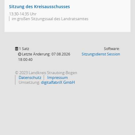
Sitzung des Kreisausschusses
13:30-14:35 Uhr
im großen Sitzungssaal des Landratsamtes
1 Satz
Software:
(Wird in
Letzte Änderung: 07.08.2026
Sitzungsdienst
Session
18:00:40
© 2023 Landkreis Straubing-Bogen
Datenschutz
Impressum
Umsetzung:
digitalfabriX GmbH