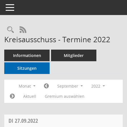
Toggle navigation
RSS-Feed
Kreisausschuss - Termine 2022
Informationen
Mitglieder
Sitzungen
Monat
September
2022
Aktuell
Gremium auswählen
DI
27.09.2022