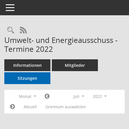
Toggle navigation
RSS-Feed
Umwelt- und Energieausschuss -
Termine 2022
Informationen
Mitglieder
Sitzungen
Monat
Juli
2022
Aktuell
Gremium auswählen