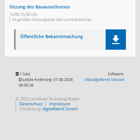
Sitzung des Bauausschusses
14:00-15:30 Uhr
im großen Sitzungssaal des Landratsamtes
Öffentliche Bekanntmachung
1 Satz
Software:
(Wird in
Letzte Änderung: 07.08.2026
Sitzungsdienst
Session
08:00:36
© 2023 Landkreis Straubing-Bogen
Datenschutz
Impressum
Umsetzung:
digitalfabriX GmbH