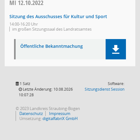
MI
12.10.2022
Sitzung des Ausschusses für Kultur und Sport
14:00-16:20 Uhr
im großen Sitzungssaal des Landratsamtes
Öffentliche Bekanntmachung
1 Satz
Software:
(Wird in
Letzte Änderung: 10.08.2026
Sitzungsdienst
Session
10:07:28
© 2023 Landkreis Straubing-Bogen
Datenschutz
Impressum
Umsetzung:
digitalfabriX GmbH