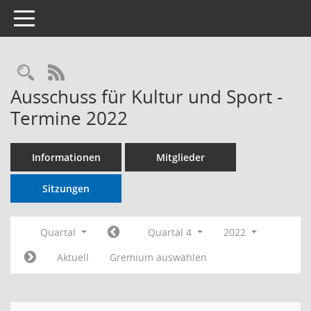
Toggle navigation
RSS-Feed
Ausschuss für Kultur und Sport -
Termine 2022
Informationen
Mitglieder
Sitzungen
Quartal
Quartal 4
2022
Aktuell
Gremium auswählen