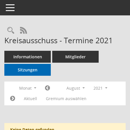
Toggle navigation
RSS-Feed
Kreisausschuss - Termine 2021
Informationen
Mitglieder
Sitzungen
Monat
August
2021
Aktuell
Gremium auswählen
Keine Daten gefunden.