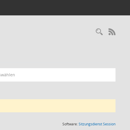
RSS-
swählen
(Wird in
Software:
Sitzungsdienst
Session