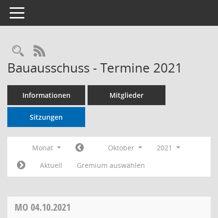
Toggle navigation
RSS-Feed
Bauausschuss - Termine 2021
Informationen
Mitglieder
Sitzungen
Monat
Oktober
2021
Aktuell
Gremium auswählen
MO
04.10.2021