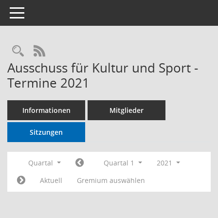
Toggle navigation
RSS-Feed
Ausschuss für Kultur und Sport -
Termine 2021
Informationen
Mitglieder
Sitzungen
Quartal
Quartal 1
2021
Aktuell
Gremium auswählen