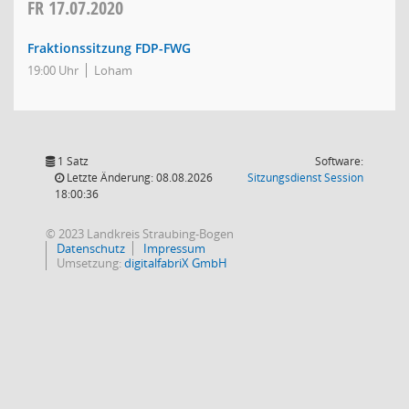
FR
17.07.2020
Fraktionssitzung FDP-FWG
19:00 Uhr
Loham
1 Satz
Software:
(Wird in
Letzte Änderung: 08.08.2026
Sitzungsdienst
Session
18:00:36
© 2023 Landkreis Straubing-Bogen
Datenschutz
Impressum
Umsetzung:
digitalfabriX GmbH