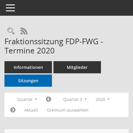
Toggle navigation
RSS-Feed
Fraktionssitzung FDP-FWG -
Termine 2020
Informationen
Mitglieder
Sitzungen
Quartal
Quartal 3
2020
Aktuell
Gremium auswählen