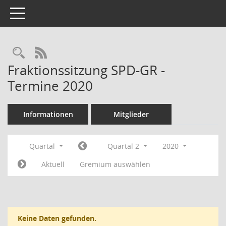
Toggle navigation
RSS-Feed
Fraktionssitzung SPD-GR -
Termine 2020
Informationen
Mitglieder
Quartal
Quartal 2
2020
Aktuell
Gremium auswählen
Keine Daten gefunden.