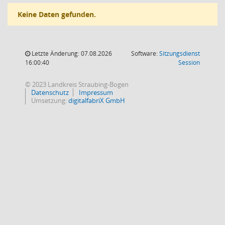
Keine Daten gefunden.
Letzte Änderung: 07.08.2026
Software:
Sitzungsdienst
(Wird in
16:00:40
Session
© 2023 Landkreis Straubing-Bogen
Datenschutz
Impressum
Umsetzung:
digitalfabriX GmbH