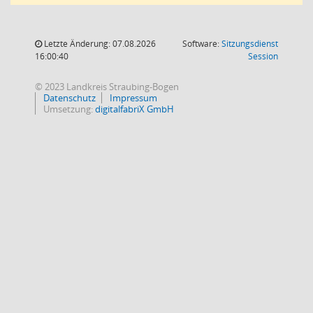
Letzte Änderung: 07.08.2026
Software:
Sitzungsdienst
(Wird in
16:00:40
Session
© 2023 Landkreis Straubing-Bogen
Datenschutz
Impressum
Umsetzung:
digitalfabriX GmbH