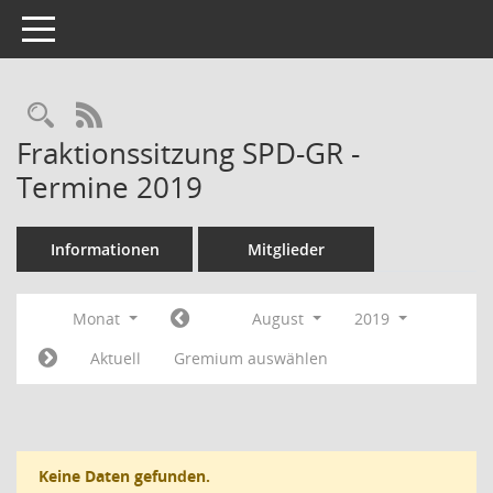
Toggle navigation
RSS-Feed
Fraktionssitzung SPD-GR -
Termine 2019
Informationen
Mitglieder
Monat
August
2019
Aktuell
Gremium auswählen
Keine Daten gefunden.