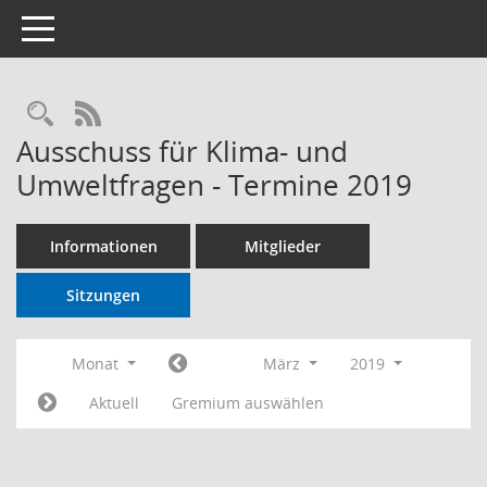
Toggle navigation
RSS-Feed
Ausschuss für Klima- und
Umweltfragen - Termine 2019
Informationen
Mitglieder
Sitzungen
Monat
März
2019
Aktuell
Gremium auswählen