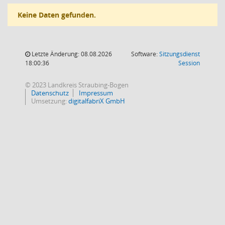
Keine Daten gefunden.
Letzte Änderung: 08.08.2026
Software:
Sitzungsdienst
(Wird in
18:00:36
Session
© 2023 Landkreis Straubing-Bogen
Datenschutz
Impressum
Umsetzung:
digitalfabriX GmbH