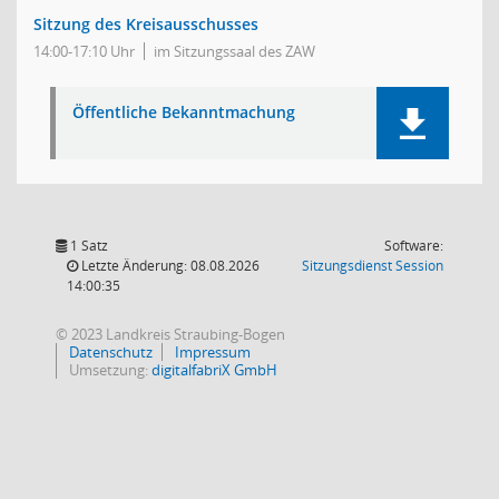
Sitzung des Kreisausschusses
14:00-17:10 Uhr
im Sitzungssaal des ZAW
Öffentliche Bekanntmachung
1 Satz
Software:
(Wird in
Letzte Änderung: 08.08.2026
Sitzungsdienst
Session
14:00:35
© 2023 Landkreis Straubing-Bogen
Datenschutz
Impressum
Umsetzung:
digitalfabriX GmbH