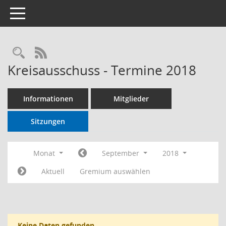
Toggle navigation
RSS-Feed
Kreisausschuss - Termine 2018
Informationen
Mitglieder
Sitzungen
Monat
September
2018
Aktuell
Gremium auswählen
Keine Daten gefunden.