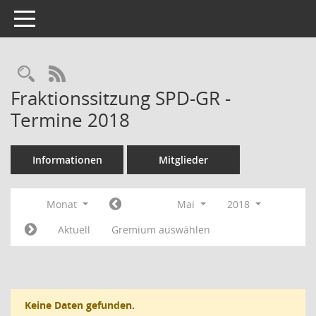
Toggle navigation
RSS-Feed
Fraktionssitzung SPD-GR -
Termine 2018
Informationen
Mitglieder
Monat
Mai
2018
Aktuell
Gremium auswählen
Keine Daten gefunden.