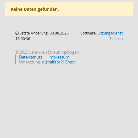
Keine Daten gefunden.
Letzte Änderung: 08.08.2026
Software:
Sitzungsdienst
(Wird in
18:00:36
Session
© 2023 Landkreis Straubing-Bogen
Datenschutz
Impressum
Umsetzung:
digitalfabriX GmbH