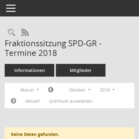
Toggle navigation
RSS-Feed
Fraktionssitzung SPD-GR -
Termine 2018
Informationen
Mitglieder
Monat
Oktober
2018
Aktuell
Gremium auswählen
Keine Daten gefunden.