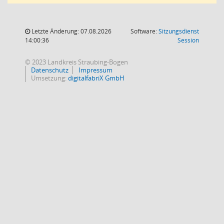
Letzte Änderung: 07.08.2026
Software:
Sitzungsdienst
(Wird in
14:00:36
Session
© 2023 Landkreis Straubing-Bogen
Datenschutz
Impressum
Umsetzung:
digitalfabriX GmbH