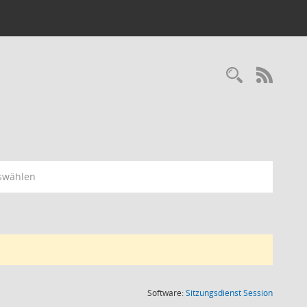
RSS-
swählen
(Wird in
Software:
Sitzungsdienst
Session