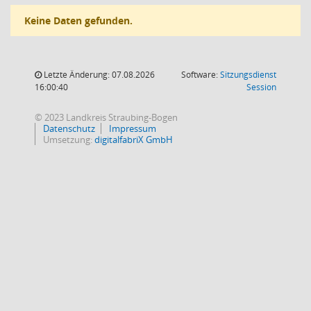
Keine Daten gefunden.
Letzte Änderung: 07.08.2026
Software:
Sitzungsdienst
(Wird in
16:00:40
Session
© 2023 Landkreis Straubing-Bogen
Datenschutz
Impressum
Umsetzung:
digitalfabriX GmbH