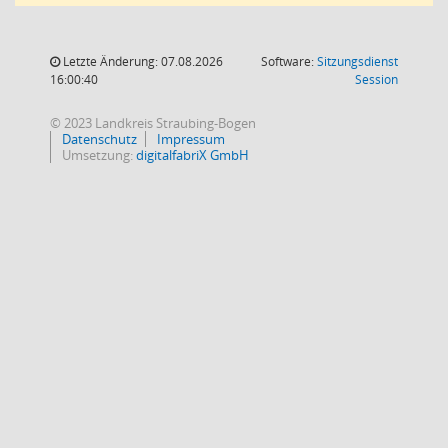
Letzte Änderung: 07.08.2026
Software:
Sitzungsdienst
(Wird in
16:00:40
Session
© 2023 Landkreis Straubing-Bogen
Datenschutz
Impressum
Umsetzung:
digitalfabriX GmbH