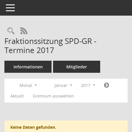
Toggle navigation
RSS-Feed
Fraktionssitzung SPD-GR -
Termine 2017
Informationen
Mitglieder
Monat
Januar
2017
Aktuell
Gremium auswählen
Keine Daten gefunden.