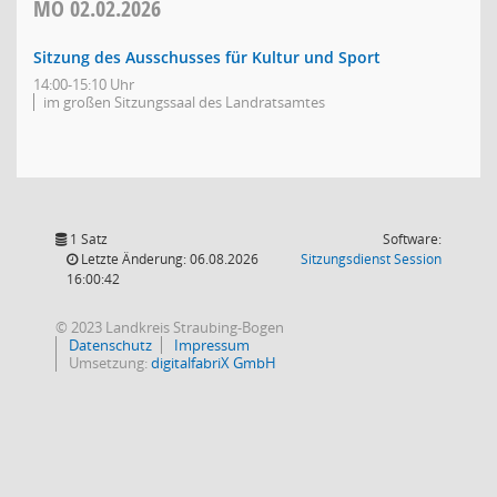
MO
02.02.2026
Sitzung des Ausschusses für Kultur und Sport
14:00-15:10 Uhr
im großen Sitzungssaal des Landratsamtes
1 Satz
Software:
(Wird in
Letzte Änderung: 06.08.2026
Sitzungsdienst
Session
16:00:42
© 2023 Landkreis Straubing-Bogen
Datenschutz
Impressum
Umsetzung:
digitalfabriX GmbH