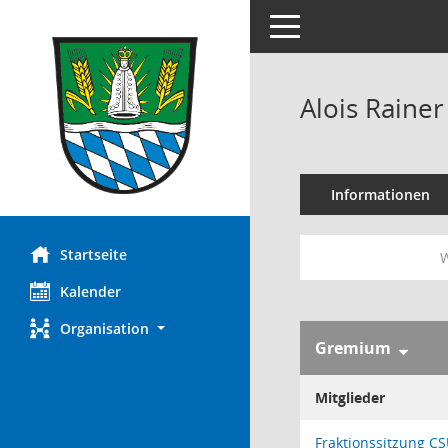
Toggle navigation
Alois Rainer
Informationen
Startseite
W
Kalender
Organisation
Gremium
Mitglieder
Fraktionssitzung C