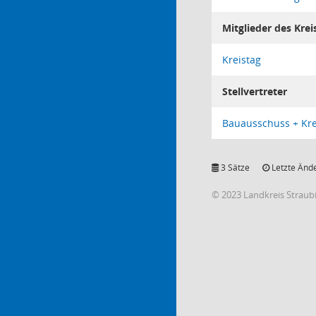
Mitglieder des Krei
Kreistag
Stellvertreter
Bauausschuss + Kr
3 Sätze
Letzte Ände
© 2023 Landkreis Strau