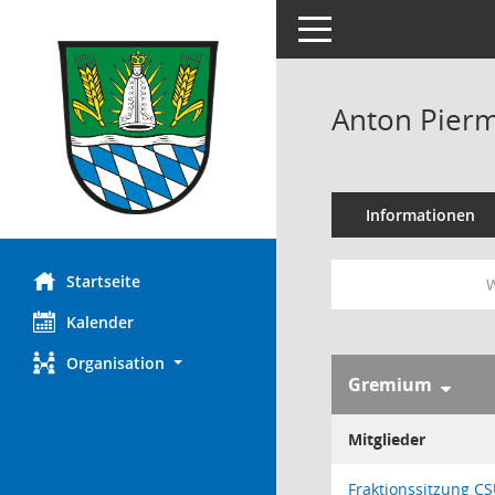
Toggle navigation
Anton Pierm
Informationen
Startseite
W
Kalender
Organisation
Gremium
Mitglieder
Fraktionssitzung C