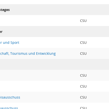
stages
CSU
er
ur und Sport
CSU
schaft, Tourismus und Entwicklung
CSU
CSU
CSU
eisausschuss
CSU
sausschuss
CSU