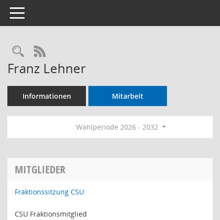
Toggle navigation
Rechercheauswahl
RSS-Feed
Franz Lehner
Informationen
Mitarbeit
Wahlperiode 2026 - 2032
MITGLIEDER
Fraktionssitzung CSU
CSU Fraktionsmitglied