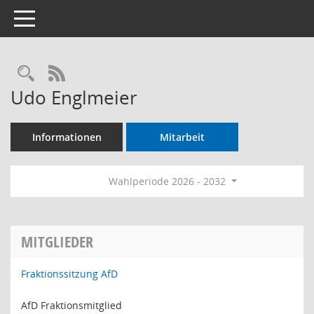
Toggle navigation
Rechercheauswahl
RSS-Feed
Udo Englmeier
Informationen
Mitarbeit
Wahlperiode 2026 - 2032
MITGLIEDER
Fraktionssitzung AfD
AfD Fraktionsmitglied