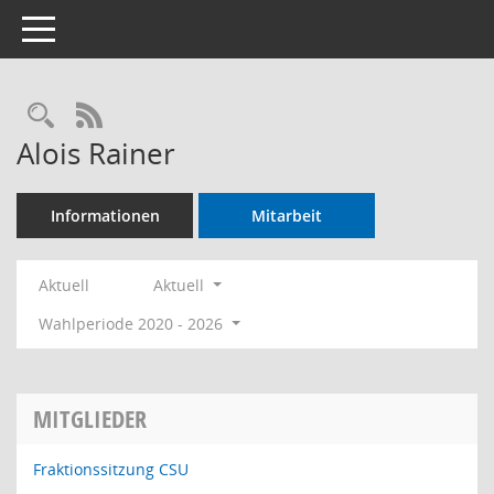
Toggle navigation
Rechercheauswahl
RSS-Feed
Alois Rainer
Informationen
Mitarbeit
Aktuell
Aktuell
Wahlperiode 2020 - 2026
MITGLIEDER
Fraktionssitzung CSU