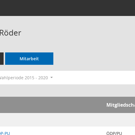
 Röder
Mitarbeit
ahlperiode 2015 - 2020
Mitgliedsch
DP-PU
ÖDP/PU