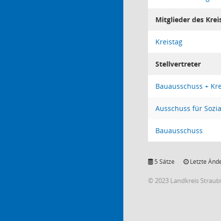
Mitglieder des Krei
Kreistag
Stellvertreter
Bauausschuss + Kr
Ausschuss für Sozia
Bauausschuss
5 Sätze
Letzte Ände
© 2023 Landkreis Strau