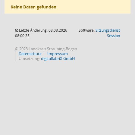
Keine Daten gefunden.
Letzte Änderung: 08.08.2026
Software:
Sitzungsdienst
(Wird in
08:00:35
Session
© 2023 Landkreis Straubing-Bogen
Datenschutz
Impressum
Umsetzung:
digitalfabriX GmbH