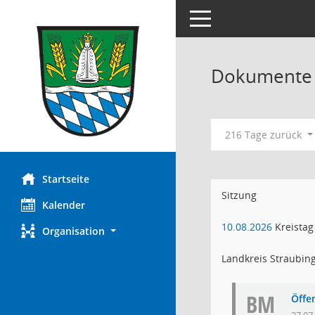
Toggle navigation
Dokumente m
216 Tage zurück
Startseite
Sitzung
Kalender
10.08.2026
Kreistag
Organisation
Landkreis Straubin
BM
Öffe