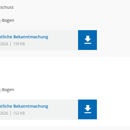
sschuss
g-Bogen
ntliche Bekanntmachung
.2026
159 KB
g-Bogen
ntliche Bekanntmachung
.2026
152 KB