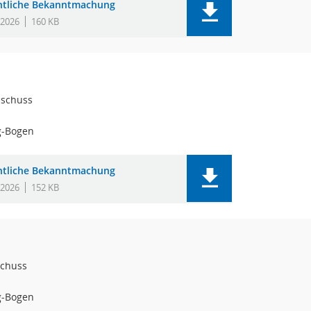
ntliche Bekanntmachung
.2026
160 KB
sschuss
g-Bogen
ntliche Bekanntmachung
.2026
152 KB
chuss
g-Bogen